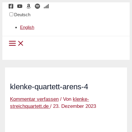
Zum
Inhalt
Deutsch
springen
English
Main
Menu
klenke-quartett-arens-4
Kommentar verfassen
/ Von
klenke-
streichquartett.de
/
23. Dezember 2023