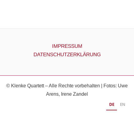
IMPRESSUM
DATENSCHUTZERKLÄRUNG
© Klenke Quartett – Alle Rechte vorbehalten | Fotos: Uwe
Arens, Irene Zandel
DE
EN
Klenke Quartett - Ravel / Schulhoff / Erkin
Accentus Music
MAURICE RAVEL