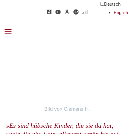
Zum
Deutsch
Inhalt
English
springen
Main
Menu
alten
alten
Bild von Clemens H.
»Es sind hübsche Kinder, die sie da hat,
sagte die alte Ente, allesamt schön bis auf