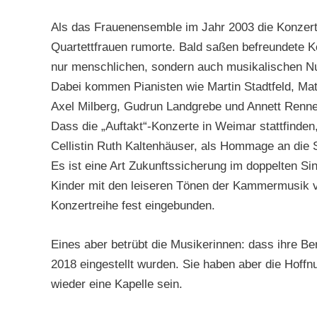
Als das Frauenensemble im Jahr 2003 die Konzertr
Quartettfrauen rumorte. Bald saßen befreundete K
nur menschlichen, sondern auch musikalischen Nut
Dabei kommen Pianisten wie Martin Stadtfeld, Mat
Axel Milberg, Gudrun Landgrebe und Annett Renneb
Dass die „Auftakt“-Konzerte in Weimar stattfinde
Cellistin Ruth Kaltenhäuser, als Hommage an die S
Es ist eine Art Zukunftssicherung im doppelten Si
Kinder mit den leiseren Tönen der Kammermusik v
Konzertreihe fest eingebunden.
Eines aber betrübt die Musikerinnen: dass ihre Be
2018 eingestellt wurden. Sie haben aber die Hoffnu
wieder eine Kapelle sein.