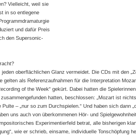
 Vielleicht, weil sie
st in so entlegene
r Programmdramaturgie
uziert und dafür Preis
ch den Supersonic-
racht?
das jeden oberflächlichen Glanz vermeidet. Die CDs mit den 
te gelten als Referenzaufnahmen für die Interpretation Mo
ecording of the Week“ gekürt. Dabei hatten die Spielerinne
usammengefunden hatten, beschlossen: „Mozart ist nichts f
 Pulte – „nur so zum Durchspielen.“ Und haben sich dann „di
 haben uns auch von überkommenen Hör- und Spielgewohnhei
mpositorisches Experimentierfeld betrat, alle bisherigen kla
ung“, wie er schrieb, einsame, individuelle Tonschöpfung h