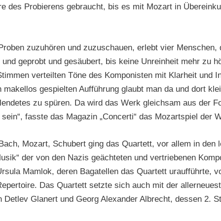
 des Probierens gebraucht, bis es mit Mozart in Übereinkunf
 Proben zuzuhören und zuzuschauen, erlebt vier Menschen, d
und geprobt und gesäubert, bis keine Unreinheit mehr zu hö
Stimmen verteilten Töne des Komponisten mit Klarheit und In
ch makellos gespielten Aufführung glaubt man da und dort kle
endetes zu spüren. Da wird das Werk gleichsam aus der Foli
l sein“, fasste das Magazin „Concerti“ das Mozartspiel de
Bach, Mozart, Schubert ging das Quartett, vor allem in den 
usik“ der von den Nazis geächteten und vertriebenen Komp
rsula Mamlok, deren Bagatellen das Quartett uraufführte, v
pertoire. Das Quartett setzte sich auch mit der allerneues
 Detlev Glanert und Georg Alexander Albrecht, dessen 2. St