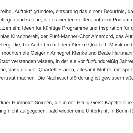
eihe „Auftakt“ gründete, entsprang das einem Bedürfnis, das
ollegen und solche, die es werden sollten, auf dem Podium 
zen ein: Ideen für künftige Programme und Inspiration für
hias Kirschnereit, der Fünf-Männer-Chor Amarcord, das Aury
erg, die, bei Auftritten mit dem Klenke Quartett, Musik un
n, möchten die Geigerin Annegret Klenke und Beate Hartman
tadt verstanden wissen, in der sie vor fünfunddreißig Jahr
nne, dass die vier Quartett-Frauen, allesamt Mütter, mit s
ertraut machen. Die Nachwuchsförderung ist gewissermaßen
rliner Humboldt-Soireen, die in der-Heilig-Geist-Kapelle ein
ng nicht aufgegeben, bald wieder eine Unterkunft in Berlin f