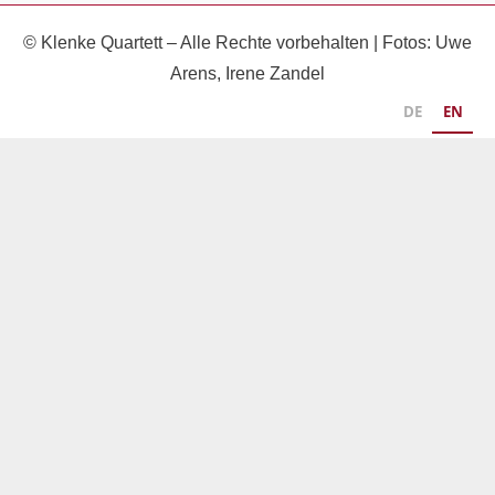
© Klenke Quartett – Alle Rechte vorbehalten | Fotos: Uwe
Arens, Irene Zandel
DE
EN
Klenke Quartett - Ravel / Schulhoff / Erkin
Accentus Music
MAURICE RAVEL
Streichquartett F-Dur op. 35
ERWIN SCHULHOFF
5 Stücke für Streichquartett
ULVI CEMAL ERKIN