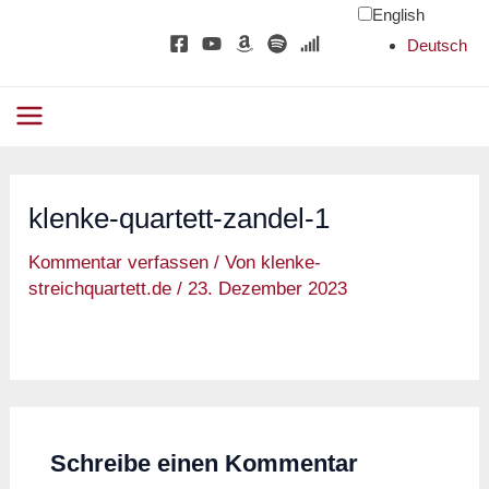
Zum
English
Inhalt
Deutsch
springen
Main
Menu
alten
klenke-quartett-zandel-1
Kommentar verfassen
/ Von
klenke-
streichquartett.de
/
23. Dezember 2023
alten
Schreibe einen Kommentar